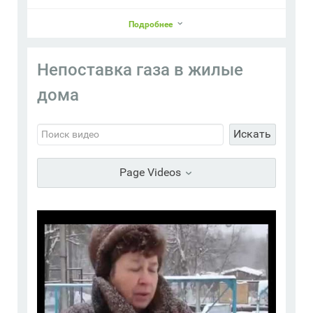
Подробнее
Непоставка газа в жилые
Andy
дома
Перейти в профиль
Добавить в друзья
Фото
Видео
Искать
Отправить сообщение
Page Videos