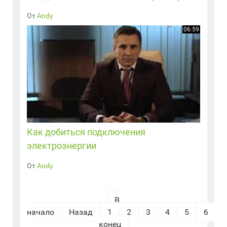
От
Andy
06:59
Как добиться подключения
электроэнергии
От
Andy
В
начало
Назад
1
2
3
4
5
6
конец