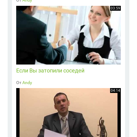
От
Andy
03:59
Если Вы затопили соседей
От
Andy
04:14