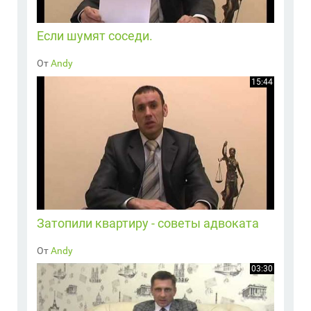
Если шумят соседи.
От
Andy
15:44
Затопили квартиру - советы адвоката
От
Andy
03:30