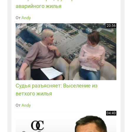
аварийного жилья
От
Andy
20:56
Судья разъясняет: Выселение из
ветхого жилья
От
Andy
04:40