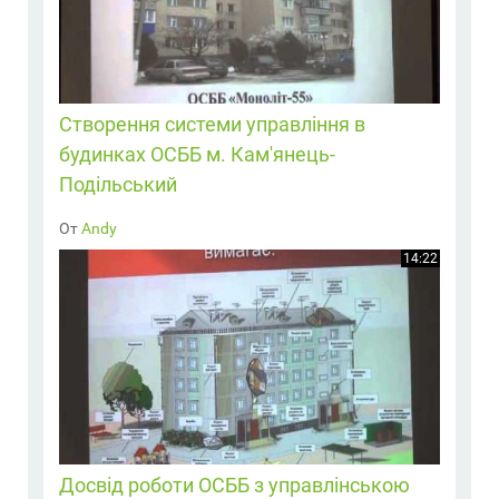
Створення системи управління в
будинках ОСББ м. Кам'янець-
Подільський
От
Andy
14:22
Досвід роботи ОСББ з управлінською