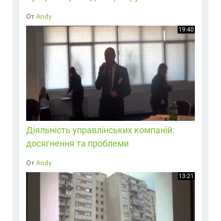
От
Andy
19:40
Діяльність управлінських компаній:
досягнення та проблеми
От
Andy
13:21