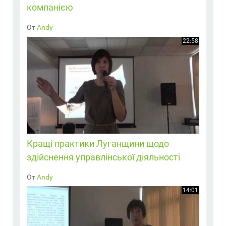
компанією
От
Andy
22:58
Кращі практики Луганщини щодо
здійснення управлінської діяльності
От
Andy
14:01