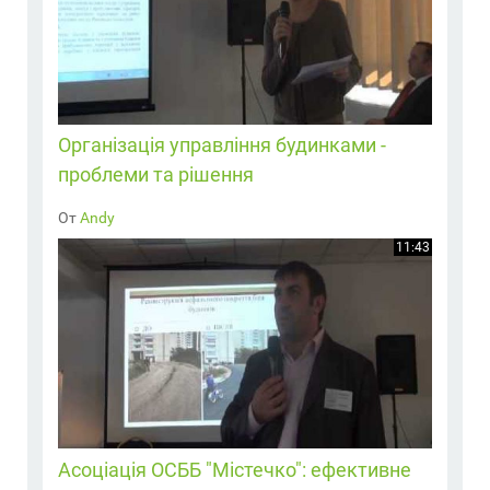
Організація управління будинками -
проблеми та рішення
От
Andy
11:43
Асоціація ОСББ "Містечко": ефективне