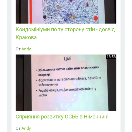
Кондомініуми по ту сторону стін - досвід
Кракова
От
Andy
18:58
Сприяння розвитку ОСББ в Німеччині
От
Andy