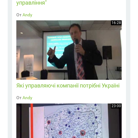
управління"
От
Andy
16:28
Які управляючі компанії потрібні Україні
От
Andy
23:00